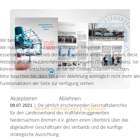
Wir benutzen Cookies
Wir nutzen Cookies auf unserer Website. Einige von ihnen sind
essenziell für den Betrieb der Seite, während andere uns helfen, diese
Website und die Nutzererfahrung zu verbessern (Tracking Cookies). Sie
können selbst entscheiden, ob Sie die Cookies zulassen möchten.
Bitte beachten Sie, dass bei einer Ablehnung womöglich nicht mehr alle
Funktionalitäten der Seite zur Verfügung stehen.
Akzeptieren
Ablehnen
| Die jährlich erscheinenden Geschäftsberichte
08.07.2021
Weitere Informationen
|
Impressum
für den Landesverband des Kraftfahrzeuggewerbes
Niedersachsen-Bremen e.V. geben einen Überblick über das
abgelaufene Geschäftsjahr des Verbands und die künftige
strategische Ausrichtung.