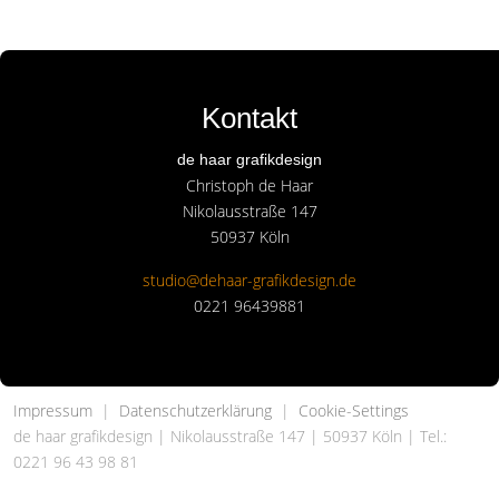
Kontakt
de haar grafikdesign
Christoph de Haar
Nikolausstraße 147
50937 Köln
studio@dehaar-grafikdesign.de
0221 96439881
Impressum
|
Datenschutzerklärung
|
Cookie-Settings
de haar grafikdesign | Nikolausstraße 147 | 50937 Köln | Tel.:
0221 96 43 98 81