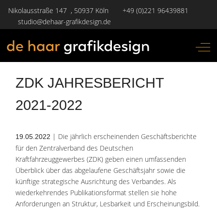
Nikolausstraße 147 , 50937 Köln
+49 (0)221 96439881
studio@dehaar-grafikdesign.de
Off-
ZDK JAHRESBERICHT
2021-2022
| Die jährlich erscheinenden Geschäftsberichte
19.05.2022
für den Zentralverband des Deutschen
Kraftfahrzeuggewerbes (ZDK) geben einen umfassenden
Überblick über das abgelaufene Geschäftsjahr sowie die
künftige strategische Ausrichtung des Verbandes. Als
wiederkehrendes Publikationsformat stellen sie hohe
Anforderungen an Struktur, Lesbarkeit und Erscheinungsbild.