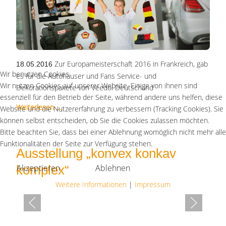
Zur Europameisterschaft 2016 in Frankreich, gab
18.05.2016
Wir benutzen Cookies
es für die Autohäuser und Fans Service- und
Wir nutzen Cookies auf unserer Website. Einige von ihnen sind
Dekorationspakete von Veedol Deutschand
essenziell für den Betrieb der Seite, während andere uns helfen, diese
Weiterlesen …
Website und die Nutzererfahrung zu verbessern (Tracking Cookies). Sie
können selbst entscheiden, ob Sie die Cookies zulassen möchten.
Bitte beachten Sie, dass bei einer Ablehnung womöglich nicht mehr alle
Funktionalitäten der Seite zur Verfügung stehen.
Ausstellung „konvex konkav
Akzeptieren
Ablehnen
komplex“
Weitere Informationen
|
Impressum