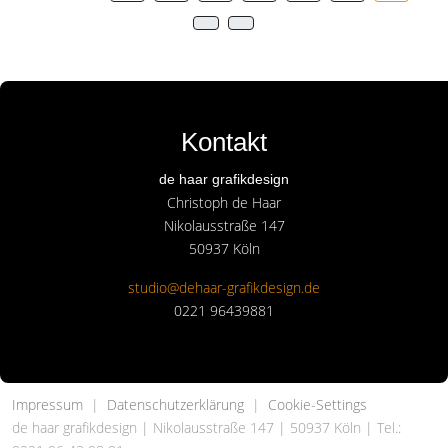
Kontakt
de haar grafikdesign
Christoph de Haar
Nikolausstraße 147
50937 Köln
studio@dehaar-grafikdesign.de
0221 96439881
Impressum
|
Datenschutzerklärung
|
Cookie-Settings
de haar grafikdesign | Nikolausstraße 147 | 50937 Köln | Tel.: