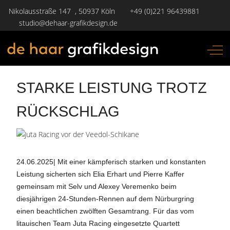
Nikolausstraße 147 , 50937 Köln
+49 (0)221 96439881
studio@dehaar-grafikdesign.de
Off-
STARKE LEISTUNG TROTZ
RÜCKSCHLAG
24.06.2025| Mit einer kämpferisch starken und konstanten
Leistung sicherten sich Elia Erhart und Pierre Kaffer
gemeinsam mit Selv und Alexey Veremenko beim
diesjährigen 24-Stunden-Rennen auf dem Nürburgring
einen beachtlichen zwölften Gesamtrang. Für das vom
litauischen Team Juta Racing eingesetzte Quartett