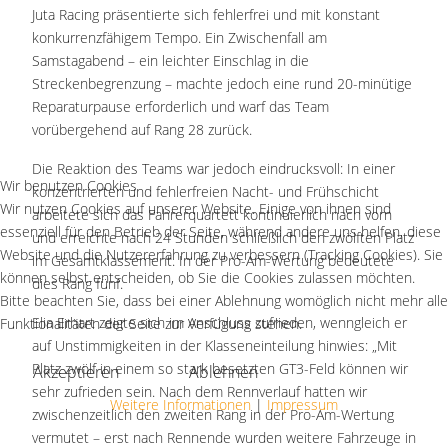
Juta Racing präsentierte sich fehlerfrei und mit konstant
konkurrenzfähigem Tempo. Ein Zwischenfall am
Samstagabend – ein leichter Einschlag in die
Streckenbegrenzung – machte jedoch eine rund 20-minütige
Reparaturpause erforderlich und warf das Team
vorübergehend auf Rang 28 zurück.
Die Reaktion des Teams war jedoch eindrucksvoll: In einer
Wir benutzen Cookies
konzentrierten und fehlerfreien Nacht- und Frühschicht
Wir nutzen Cookies auf unserer Website. Einige von ihnen sind
arbeitete sich das Fahrerquartett kontinuierlich nach vorn
essenziell für den Betrieb der Seite, während andere uns helfen, diese
und erreichte nach 24 Stunden schließlich den zwölften Platz
Website und die Nutzererfahrung zu verbessern (Tracking Cookies). Sie
im Gesamtklassement. In der Pro-Am-Wertung bedeutete
können selbst entscheiden, ob Sie die Cookies zulassen möchten.
dies Rang fünf.
Bitte beachten Sie, dass bei einer Ablehnung womöglich nicht mehr alle
Elia Erhart zeigte sich im Anschluss zufrieden, wenngleich er
Funktionalitäten der Seite zur Verfügung stehen.
auf Unstimmigkeiten in der Klasseneinteilung hinwies: „Mit
Platz zwölf in einem so stark besetzten GT3-Feld können wir
Akzeptieren
Ablehnen
sehr zufrieden sein. Nach dem Rennverlauf hatten wir
Weitere Informationen
|
Impressum
zwischenzeitlich den zweiten Rang in der Pro-Am-Wertung
vermutet – erst nach Rennende wurden weitere Fahrzeuge in