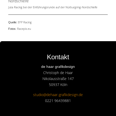
Juta Racing bei der Einführungsrunde auf der Nürburgring-Nordschleife
EFP Racing
Quelle:
Racepix.eu
Fotos:
Kontakt
de haar grafikdesign
Christoph de Haar
Nikolausstraße 147
50937 Köln
studio@dehaar-grafikdesign.de
0221 96439881