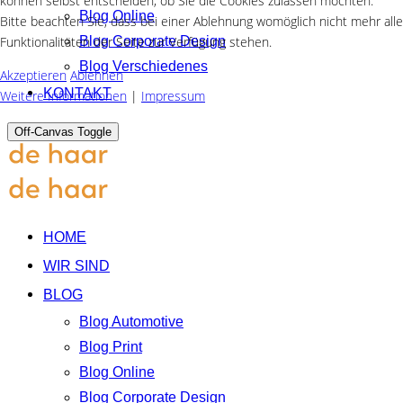
können selbst entscheiden, ob Sie die Cookies zulassen möchten.
Blog Online
Bitte beachten Sie, dass bei einer Ablehnung womöglich nicht mehr alle
Funktionalitäten der Seite zur Verfügung stehen.
Blog Corporate Design
Blog Verschiedenes
Akzeptieren
Ablehnen
KONTAKT
Weitere Informationen
|
Impressum
Off-Canvas Toggle
HOME
WIR SIND
BLOG
Blog Automotive
Blog Print
Blog Online
Blog Corporate Design