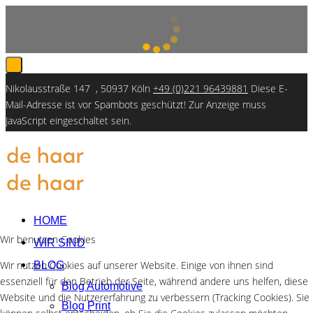
Nikolausstraße 147 , 50937 Köln
+49 (0)221 96439881
Diese E-
Mail-Adresse ist vor Spambots geschützt! Zur Anzeige muss
JavaScript eingeschaltet sein.
HOME
Wir benutzen Cookies
WIR SIND
Wir nutzen Cookies auf unserer Website. Einige von ihnen sind
BLOG
essenziell für den Betrieb der Seite, während andere uns helfen, diese
Blog Automotive
Website und die Nutzererfahrung zu verbessern (Tracking Cookies). Sie
Blog Print