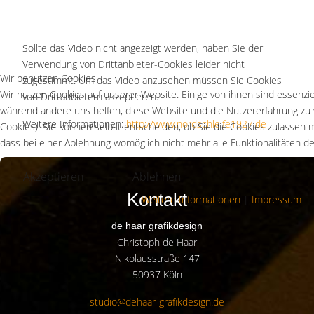
Sollte das Video nicht angezeigt werden, haben Sie der
Verwendung von Drittanbieter-Cookies leider nicht
Wir benutzen Cookies
zugestimmt. Um das Video anzusehen müssen Sie Cookies
Wir nutzen Cookies auf unserer Website. Einige von ihnen sind essenziel
von Drittanbietern akzeptieren.
während andere uns helfen, diese Website und die Nutzererfahrung zu 
Weitere Informationen:
http://www.nordschleife1927.de
Cookies). Sie können selbst entscheiden, ob Sie die Cookies zulassen 
dass bei einer Ablehnung womöglich nicht mehr alle Funktionalitäten de
Akzeptieren
Ablehnen
Kontakt
Weitere Informationen
|
Impressum
de haar grafikdesign
Christoph de Haar
Nikolausstraße 147
50937 Köln
studio@dehaar-grafikdesign.de