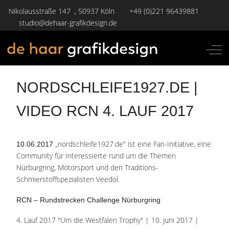
Nikolausstraße 147 , 50937 Köln
+49 (0)221 96439881
studio@dehaar-grafikdesign.de
Off-
NORDSCHLEIFE1927.DE |
VIDEO RCN 4. LAUF 2017
„nordschleife1927.de" ist eine Fan-Initiative, eine
10.06.2017
Community für Interessierte rund um die Themen
Nürburgring, Motorsport
und den Traditions-
Schmierstoffspezialisten Veedol.
RCN – Rundstrecken Challenge Nürburgring
4. Lauf 2017 "Um die Westfalen Trophy" | 10. Juni 2017 |