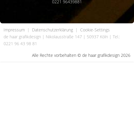
0221 96439881
Impressum
|
Datenschutzerklärung
|
Cookie-Settings
de haar grafikdesign | Nikolausstraße 147 | 50937 Köln | Tel.:
0221 96 43 98 81
Alle Rechte vorbehalten © de haar grafikdesign 2026