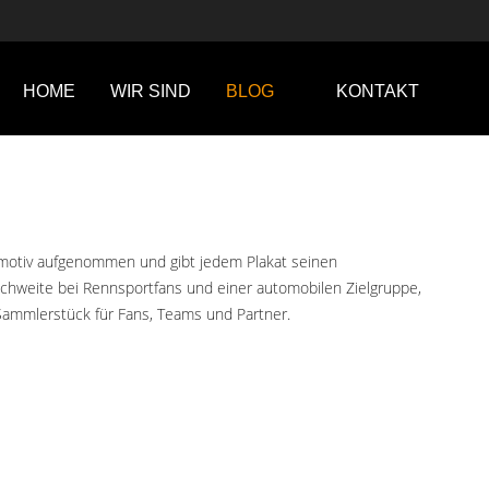
HOME
WIR SIND
BLOG
KONTAKT
ndmotiv aufgenommen und gibt jedem Plakat seinen
chweite bei Rennsportfans und einer automobilen Zielgruppe,
s Sammlerstück für Fans, Teams und Partner.