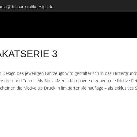
udio@dehaar-grafikdesign.de
AKATSERIE 3
as Design des jeweiligen Fahrzeugs wird gestalterisch in das Hintergru
onsoren und Teams. Als Social-Media-Kampagne erzeugen die Motive Rei
cheinen die Motive als Druck in limitierter Kleinauflage – als exklusive