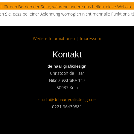
ll für den Betrieb der Seite, während andere uns helfen, diese Website
n Sie, dass bei einer Ablehnung womöglich nicht mehr alle Funktionalit
Weitere Informationen
|
Impressum
Kontakt
de haar grafikdesign
Christoph de Haar
Nikolausstraße 147
50937 Köln
studio@dehaar-grafikdesign.de
0221 96439881