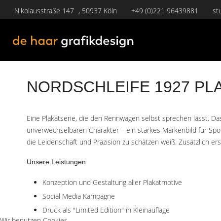
Nikolausstraße 147 , 50937 Köln
+49 (0)221 96439881
st
NORDSCHLEIFE 1927 PL
Eine Plakatserie, die den Rennwagen selbst sprechen lässt. D
unverwechselbaren Charakter – ein starkes Markenbild für Sp
die Leidenschaft und Präzision zu schätzen weiß. Zusätzlich ers
Unsere Leistungen
Konzeption und Gestaltung aller Plakatmotive
Social Media Kampagne
Druck als "Limited Edition" in Kleinauflage
Wir benutzen Cookies