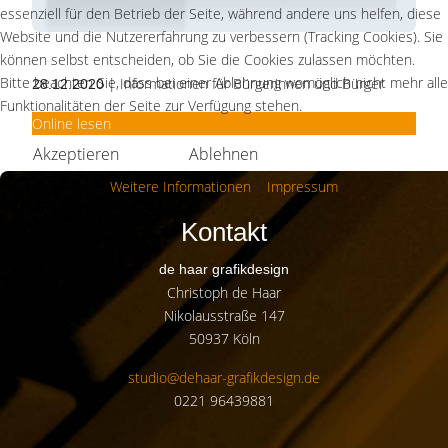
essenziell für den Betrieb der Seite, während andere uns helfen, diese
Website und die Nutzererfahrung zu verbessern (Tracking Cookies). Sie
können selbst entscheiden, ob Sie die Cookies zulassen möchten.
Bitte beachten Sie, dass bei einer Ablehnung womöglich nicht mehr alle
| Informationen für Bürgerinnen und Bürger
28.12.2020
Funktionalitäten der Seite zur Verfügung stehen.
Online lesen
Akzeptieren
Ablehnen
Weitere Informationen
|
Impressum
Kontakt
de haar grafikdesign
Christoph de Haar
Nikolausstraße 147
50937 Köln
studio@dehaar-grafikdesign.de
0221 96439881