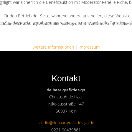
ight war sicherlich die Benefizauktion mit Moderator René le Riche, b
ll für den Betrieb der Seite, während andere uns helfen, diese Website
n Sie, dass bei einer Ablehnung womöglich nicht mehr alle Funktionalit
ät für dieses Event unglaublich viel Spaß gemacht. Wir sind stolz, Teil
Weitere Informationen
|
Impressum
Kontakt
de haar grafikdesign
Christoph de Haar
Nikolausstraße 147
50937 Köln
studio@dehaar-grafikdesign.de
0221 96439881