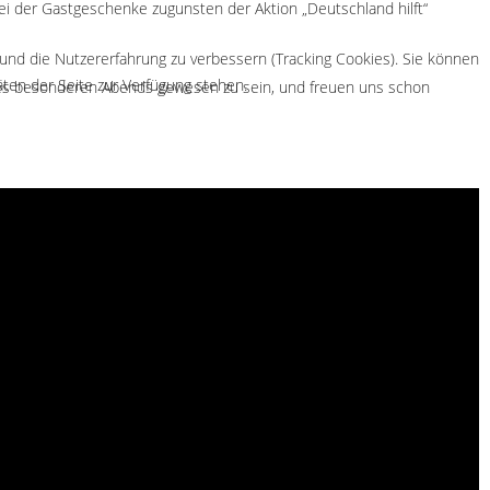
ei der Gastgeschenke zugunsten der Aktion „Deutschland hilft“
 und die Nutzererfahrung zu verbessern (Tracking Cookies). Sie können
äten der Seite zur Verfügung stehen.
 dieses besonderen Abends gewesen zu sein, und freuen uns schon