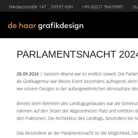
Nikolausstraße 147 , 50937 Köln
+49 (0)221 96439881
st
PARLAMENTSNACHT 202
| Gestern Abend war es endlich soweit: Die Parlam
28.09.2024
als Grafikagentur war dieses Event besonders aufregend, denn 
wie unsere Designs in der außergewöhnlichen Atmosphäre de
Bereits beim Betreten des Landtagsgebäudes war die Stimmung
nahmen auf den Sitzen der Abgeordneten Platz und erlebten 
den Fraktionen. Die Architektur des Landtags, besonders bei N
Das Besondere an der Parlamentsnacht ist die Möglichkeit, D