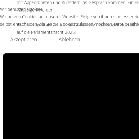
mit Abgeordneten und Künstlern ins Gespräch kommen. Ein Highl
Wir benutzen Cookies
versteigert wurden.
Wir nutzen Cookies auf unserer Website. Einige von ihnen sind essenzie
selbst entscheiden, ob Sie die Cookies zulassen möchten. Bitte beachte
Als Grafikagentur hat uns die Gestaltung der visuellen Identit
auf die Parlamentsnacht 2025!
Akzeptieren
Ablehnen