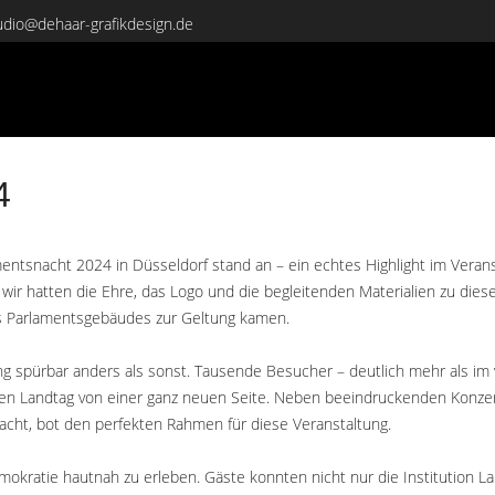
udio@dehaar-grafikdesign.de
4
entsnacht 2024 in Düsseldorf stand an – ein echtes Highlight im Veran
wir hatten die Ehre, das Logo und die begleitenden Materialien zu dies
s Parlamentsgebäudes zur Geltung kamen.
 spürbar anders als sonst. Tausende Besucher – deutlich mehr als im 
den Landtag von einer ganz neuen Seite. Neben beeindruckenden Konze
acht, bot den perfekten Rahmen für diese Veranstaltung.
emokratie hautnah zu erleben. Gäste konnten nicht nur die Institutio