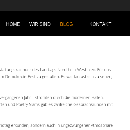
HOME
WIR SIND
BLOG
KONTAKT
staltungskalender des Landtags Nordrhein-Westfalen. Für uns
em Demokratie-Fest zu gestalten. Es war fantastisch zu sehen,
vergangenen Jahr – strömten durch die modernen Hallen,
rten und Poetry Slams gab es zahlreiche Gesprächsrunden mit
n Landtag erkunden, sondern auch in ungezwungener Atmosphäre